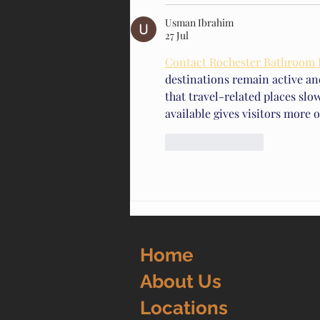
Usman Ibrahim
27 Jul
Contact Rochester Bathroom
destinations remain active a
that travel-related places slo
available gives visitors more 
Suka
Balas
Home
About Us
Locations