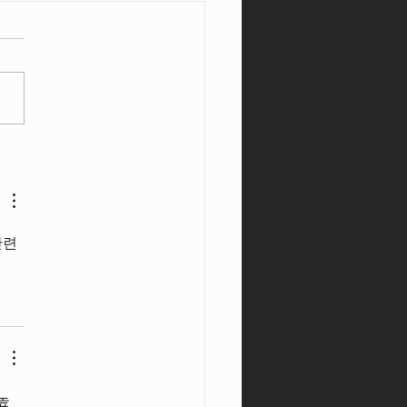
Kiddy Thamrin Plaza Medan
ain Sepuasnya!
련 
높