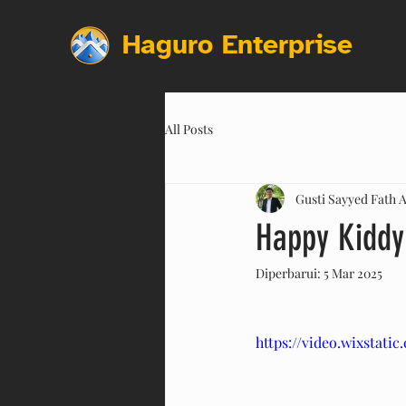
Haguro Enterprise
All Posts
Gusti Sayyed Fath A
Happy Kiddy
Diperbarui:
5 Mar 2025
https://video.wixstat