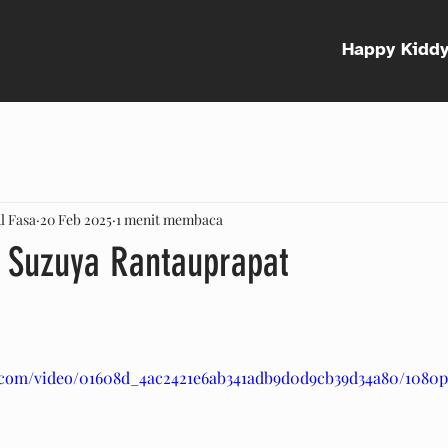
Happy Kidd
l Fasa
20 Feb 2025
1 menit membaca
 Suzuya Rantauprapat
ic.com/video/01608d_4ac2421e6ab341adb9d0d9cb39d34a80/1080p