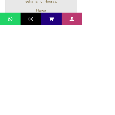
seharian di Hooray.
Harga
Weekday
Rp 175.000
Jumlah
Total
Rp 0
Checkout