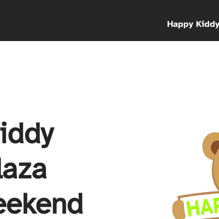
Happy Kidd
iddy
laza
eekend