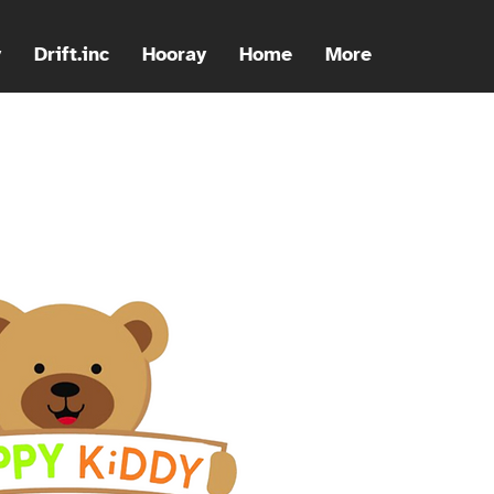
y
Drift.inc
Hooray
Home
More