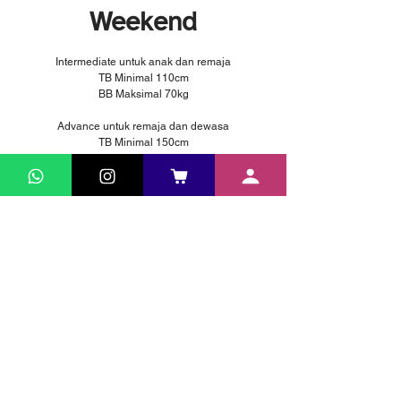
Weekend
Intermediate untuk anak dan remaja
TB Minimal 110cm
BB Maksimal 70kg
Advance untuk remaja dan dewasa
TB Minimal 150cm
BB Maksimal 100kg
Waktu & Lokasi
24 Apr 2025, 10.00 – 07 Jul 2026, 14.00
Surabaya, Jl. Walikota Mustajab No.1, Ketabang,
Kec. Genteng, Surabaya, Jawa Timur 60272,
Indonesia