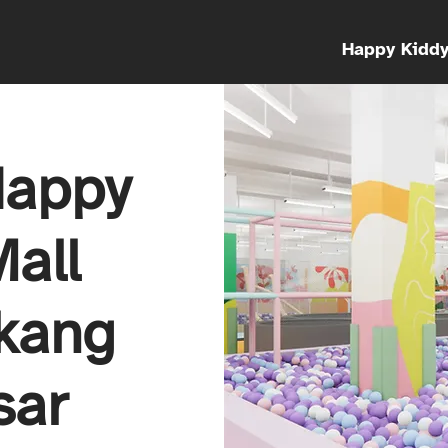
Happy Kidd
Happy
all
kang
sar