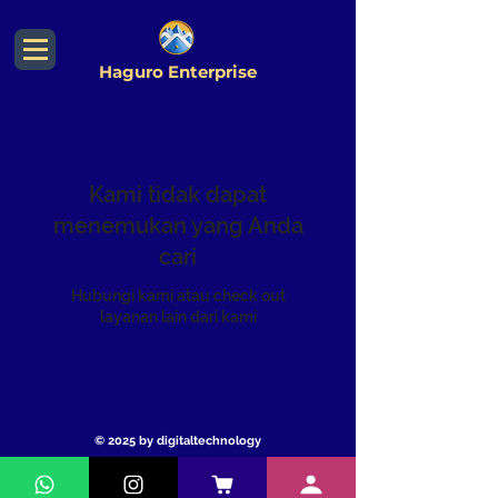
Haguro Enterprise
Kami tidak dapat
menemukan yang Anda
cari
Hubungi kami atau check out
layanan lain dari kami
© 2025 by digitaltechnology